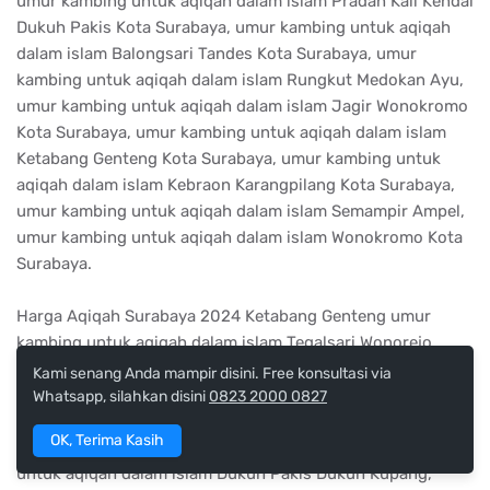
umur kambing untuk aqiqah dalam islam Pradah Kali Kendal
Dukuh Pakis Kota Surabaya, umur kambing untuk aqiqah
dalam islam Balongsari Tandes Kota Surabaya, umur
kambing untuk aqiqah dalam islam Rungkut Medokan Ayu,
umur kambing untuk aqiqah dalam islam Jagir Wonokromo
Kota Surabaya, umur kambing untuk aqiqah dalam islam
Ketabang Genteng Kota Surabaya, umur kambing untuk
aqiqah dalam islam Kebraon Karangpilang Kota Surabaya,
umur kambing untuk aqiqah dalam islam Semampir Ampel,
umur kambing untuk aqiqah dalam islam Wonokromo Kota
Surabaya.
Harga Aqiqah Surabaya 2024 Ketabang Genteng umur
kambing untuk aqiqah dalam islam Tegalsari Wonorejo,
umur kambing untuk aqiqah dalam islam Wonorejo
Kami senang Anda mampir disini. Free konsultasi via
Tegalsari, umur kambing untuk aqiqah dalam islam
Whatsapp, silahkan disini
0823 2000 0827
Rungkut Menanggal Gunung Anyar, umur kambing untuk
OK, Terima Kasih
aqiqah dalam islam Tambak Wedi Kenjeran, umur kambing
untuk aqiqah dalam islam Dukuh Pakis Dukuh Kupang,